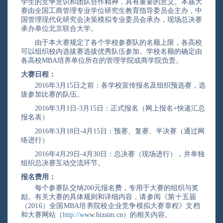
学生的竞争意识和团队合作精神，具有重要的意义。本届大
赛由全国工商管理专业学位研究生教育指导委员会主办，中
国管理现代化研究会决策模拟专业委员会承办，现场总决赛
承办单位北京联合大学。
由于本大赛规定了各个学校参赛队的名额上限，各高校
可以组织校内选拔赛选拔优秀队伍参加。学校名额的确定由
各高校MBA培养单位所在的管理学院或商学院负责。
大赛日程：
201
6
年3月15日
之前：各学校宣传报名及组织预选赛，选
拔参加比赛的队伍。
2016年3月1日
-3月15日：正式报名（网上报名+快递汇总
报名表）
2016年3月18日
-4月15日：预赛、复赛、半决赛（通过网
络进行）
2016年4月29日
-4月30日：总决赛（现场进行），并单独
组织总决赛互动交流环节。
报名费用：
每个参赛队交纳200元报名费，专用于大赛的组织与奖
励。有关大赛的具体规则和详细
内容，请参阅《第十五届
（2016）全国MBA培养院校企业竞争模拟大赛章程》文档
和大赛
网站（
http://
w
ww.bizsim.cn
）的相关内容。